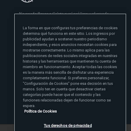
No puedo llevar a Cristo a mi prójimo y al mundo
si no se lo he dado primero a mi familia
La forma en que configuras tus preferencias de cookies
- Madre Angelica
determina qué funciona en este sitio. Los ingresos por
publicidad ayudan a sostener nuestro periodismo
independiente, y esos anuncios necesitan cookies para
mostrarse correctamente. Lo mismo aplica para las
publicaciones de redes sociales integradas en nuestras
historias y las herramientas que mantienen tu cuenta de
miembro en funcionamiento. Aceptar todas las cookies
es la manera más sencilla de disfrutar una experiencia
Sitios de noticias EWTN
completamente funcional. Si prefieres personalizar,
Afiliados
"Configuración de Cookies" pone esa decisión en tus
Aci Prensa
manos. Solo ten en cuenta que desactivar ciertas
Más información
ChurchPOP
categorías puede hacer que el contenido y las
English
Contacto
España
funciones relacionadas dejen de funcionar como se
Nuestra Historia
espera.
Polska
Madre Angelica
Donar
Política de Cookies
Magyar
1-800-447-3986
Sala de Prensa
5817 Old Leeds Road, Irondale, AL 35210
Empleos
Svenska
viewer@ewtn.com
EWTN en todas partes
Yкраїнська
Tus derechos de privacidad
EIN: 63-0801391
EWTN Apps
Deutsch